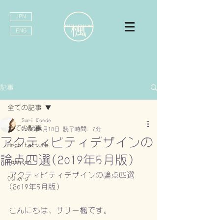
JPN
ENG
記事
全ての記事
Sari Kaede
全ての記事
2019年5月18日
読了時間: 7分
アクティビティデザインの
Architecture
論点四選(2019年5月版)
Fashion
アクティビティデザインの論点四選
Others
(2019年5月版)
こんにちは、サリー楓です。