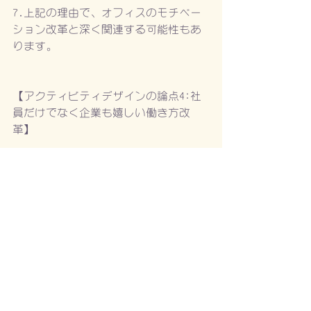
7.上記の理由で、オフィスのモチベー
ション改革と深く関連する可能性もあ
ります。
【アクティビティデザインの論点4:社
員だけでなく企業も嬉しい働き方改
革】
昨今話題の働き方改革は「労働時間改
革」や「業務報酬改革」として理解さ
れがちだが、最も大切なのは「モチベ
ーション」の改革だと思います。