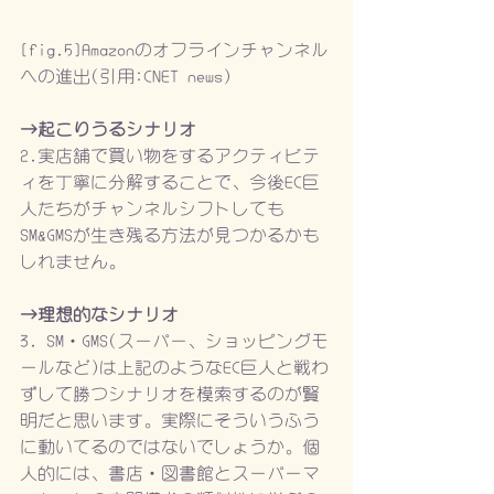
[fig.5]Amazonのオフラインチャンネル
への進出(引用:CNET news)
→起こりうるシナリオ
2.実店舗で買い物をするアクティビテ
ィを丁寧に分解することで、今後EC巨
人たちがチャンネルシフトしても
SM&GMSが生き残る方法が見つかるかも
しれません。
→理想的なシナリオ
3. SM・GMS(スーパー、ショッピングモ
ールなど)は上記のようなEC巨人と戦わ
ずして勝つシナリオを模索するのが賢
明だと思います。実際にそういうふう
に動いてるのではないでしょうか。個
人的には、書店・図書館とスーパーマ