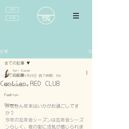
JPN
ENG
記事
全ての記事
Sari Kaede
全ての記事
2022年12月23日
読了時間: 3分
Cartier RED CLUB
Architecture
Fashion
Others
みなさん年末はいかがお過ごしです
か？
今年の忘年会シーズンは忘年会シーズ
ンらしく、夜の街に活気が感じられま