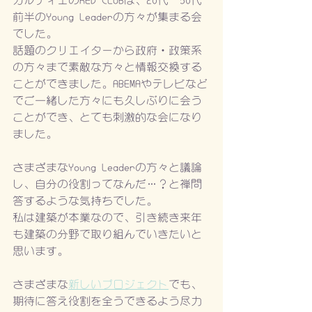
カルティエのRED CLUBは、20代〜30代
前半のYoung Leaderの方々が集まる会
でした。
話題のクリエイターから政府・政策系
の方々まで素敵な方々と情報交換する
ことができました。ABEMAやテレビなど
でご一緒した方々にも久しぶりに会う
ことができ、とても刺激的な会になり
ました。
さまざまなYoung Leaderの方々と議論
し、自分の役割ってなんだ…？と禅問
答するような気持ちでした。
私は建築が本業なので、引き続き来年
も建築の分野で取り組んでいきたいと
思います。
さまざまな
新しいプロジェクト
でも、
期待に答え役割を全うできるよう尽力