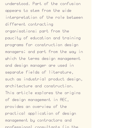
understood. Part of the confusion 
appears to stem from the wide 
interpretation of the role between 
different contracting 
organisations; part from the 
paucity of education and training 
programs for construction design 
managers; and part from the way in 
which the terms design management 
and design manager are used in 
separate fields of literature, 
such as industrial product design, 
architecture and construction. 
This article explores the origins 
of design management in AEC, 
provides an overview of the 
practical application of design 
management by contractors and 
professional consultants (in the 