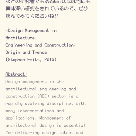
などの研究者でもあるEmitt氏は他にも
興味深い研究をされているので、ぜひ
読んでみてくださいね!!
-Design Management in 
Architecture. 
Engineering and Construction: 
Origin and Trends
(Stephen Emitt, 2010)
Abstract:
Design management in the 
architectural engineering and 
construction (AEC) sector is a 
rapidly evolving discipline, with 
many interpretations and 
applications. Management of 
architectural design is essential 
for delivering design intent and 