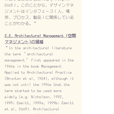
2003）。このことから、デザインマネ
ジメントはインタフェース（人、場
所、プロセス、製品）に関係している
ことがわかる。”
2.2. Architectural Management (空間
マネジメント)の領域
“In the architectural literature 
the term ‘architectural 
management’ first appeared in the 
1960s in the book Management 
Applied to Architectural Practice 
(Brunton et al, 1964), although it 
was not until the 1990s that the 
term started to be used more 
widely (e.g. Nicholson, 1992, 
1995; Emmitt, 1999a, 1999b; Emmitt 
et al, 2009). Architectural 