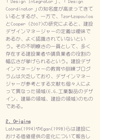
「Design Integrator」、「Design 
Coordinator」の知名度が高まってきて
いるとするが、一方で、Tzortzopoulos
とCooper (2007)の研究によると、建設
デザインマネージャーの定義は曖昧で
あるか、よく認識されていないとい
う。その不明瞭さの一員として、多く
存在する建設業者や請負業者の役割の
幅広さが挙げられるという。建設デザ
インマネージャーの教育や訓練プログ
ラムは欠乏しており、デザインマネー
ジャーが参考とする文献も個々人によ
って異なった領域(E.G.工業製品のデザ
イン、建築の領域、建設の領域)のもの
である。
2. Origins
Latham(1994)やEgan(1998)らは建設に
おける価値提供の変化について報告し