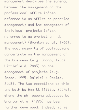
management describes the synergy 
between the management of the 
professional office (often 
referred to as office or practice 
management) and the management of 
individual projects (often 
referred to as project or job 
management) (Brunton et al, 1966). 
The vast majority of publications 
concentrate on the management of 
the business (e.g. Sharp, 1986; 
Littlefield, 2005) or the 
management of projects (e.g. 
Green, 1995; Dalziel & Ostime, 
2008). The two exceptions to this 
are both by Emmitt (1999a, 2007a), 
where the philosophy advocated by 
Brunton et al (1996) has been 
further developed. Indeed, it is 