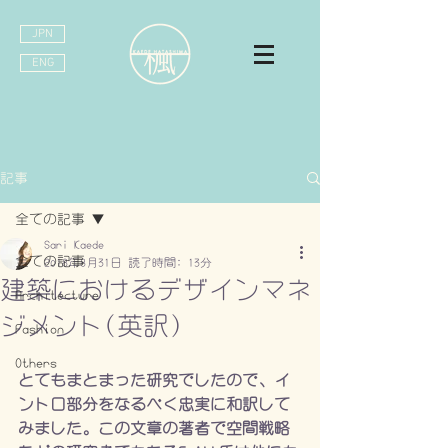
JPN
ENG
記事
全ての記事
Sari Kaede
全ての記事
2018年8月31日
読了時間: 13分
建築におけるデザインマネ
Architecture
ジメント(英訳)
Fashion
Others
とてもまとまった研究でしたので、イ
ントロ部分をなるべく忠実に和訳して
みました。この文章の著者で空間戦略