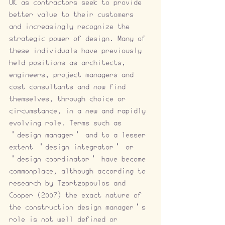
UK as contractors seek to provide 
better value to their customers 
and increasingly recognize the 
strategic power of design. Many of 
these individuals have previously 
held positions as architects, 
engineers, project managers and 
cost consultants and now find 
themselves, through choice or 
circumstance, in a new and rapidly 
evolving role. Terms such as 
‘design manager’ and to a lesser 
extent ‘design integrator’ or 
‘design coordinator’ have become 
commonplace, although according to 
research by Tzortzopoulos and 
Cooper (2007) the exact nature of 
the construction design manager’s 
role is not well defined or 