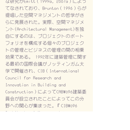
な研究がEmitt（1999a, 2007a）によっ
てなされており、Brunton（1996）らが
提唱した空間マネジメントの哲学がさ
らに発展された。実際、空間マネジメ
ント(Architectural Management)を独
自にするのは、プロジェクトのポート
フォリオを構成する個々のプロジェク
トの管理とビジネスの管理の間の相乗
効果である。 1992年に建築管理に関す
る最初の国際会議がノッティンガム大
学で開催され、CIB（International 
Council for Research and 
Innovation in Building and 
Construction）によってCABW096建築委
員会が設立されたことによってこの分
野への関心が集まった。『CIBW096 
Architectural Management』
（Nicholson、1995）。ノッティンガム
会議によって採択された議事録は、こ