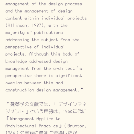
management of the design process 
and the management of design 
content within individual projects 
(Allinson, 1997), with the 
majority of publications 
addressing the subject from the 
perspective of individual 
projects. Although this body of 
knowledge addressed design 
management from the architect’s 
perspective there is significant 
overlap between this and 
construction design management.”
“建築学の文献では、「デザインマネ
ジメント」という用語は、1960年代に
『Management Applied to 
Architectural Practice』（Brunton, 
1964）の書籍に最初に登場したが、