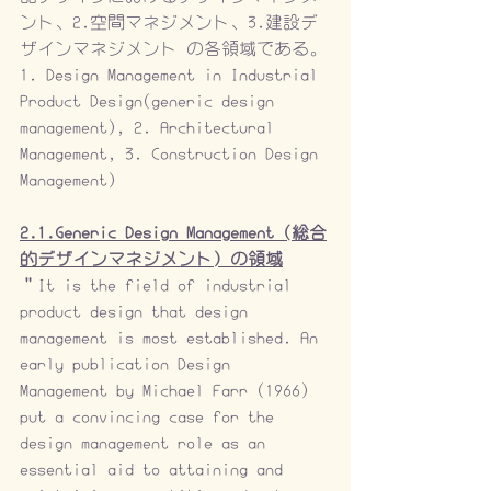
ント、2.空間マネジメント、3.建設デ
ザインマネジメント の各領域である。
1. Design Management in Industrial 
Product Design(generic design 
management), 2. Architectural 
Management, 3. Construction Design 
Management)
2.1.Generic Design Management (総合
的デザインマネジメント) の領域
“It is the field of industrial 
product design that design 
management is most established. An 
early publication Design 
Management by Michael Farr (1966) 
put a convincing case for the 
design management role as an 
essential aid to attaining and 