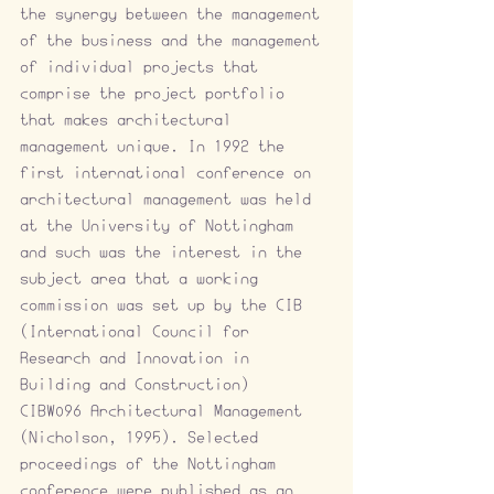
the synergy between the management 
of the business and the management 
of individual projects that 
comprise the project portfolio 
that makes architectural 
management unique. In 1992 the 
first international conference on 
architectural management was held 
at the University of Nottingham 
and such was the interest in the 
subject area that a working 
commission was set up by the CIB 
(International Council for 
Research and Innovation in 
Building and Construction) – 
CIBW096 Architectural Management 
(Nicholson, 1995). Selected 
proceedings of the Nottingham 
conference were published as an 