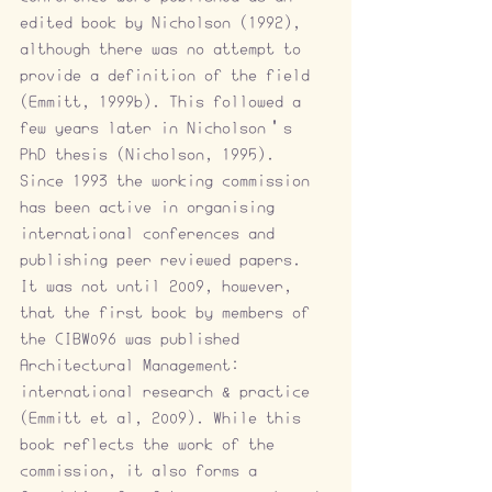
edited book by Nicholson (1992), 
although there was no attempt to 
provide a definition of the field 
(Emmitt, 1999b). This followed a 
few years later in Nicholson’s 
PhD thesis (Nicholson, 1995). 
Since 1993 the working commission 
has been active in organising 
international conferences and 
publishing peer reviewed papers. 
It was not until 2009, however, 
that the first book by members of 
the CIBW096 was published 
Architectural Management: 
international research & practice 
(Emmitt et al, 2009). While this 
book reflects the work of the 
commission, it also forms a 