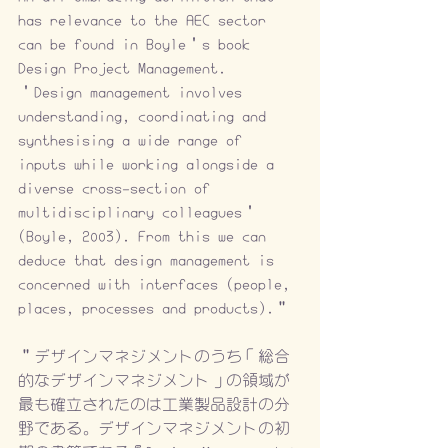
has relevance to the AEC sector 
can be found in Boyle’s book 
Design Project Management. 
‘Design management involves 
understanding, coordinating and 
synthesising a wide range of 
inputs while working alongside a 
diverse cross-section of 
multidisciplinary colleagues’ 
(Boyle, 2003). From this we can 
deduce that design management is 
concerned with interfaces (people, 
places, processes and products).”
“デザインマネジメントのうち「総合
的なデザインマネジメント」の領域が
最も確立されたのは工業製品設計の分
野である。デザインマネジメントの初