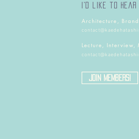
I'd like to hear
Architecture, Brand
contact@kaedehatash
Lecture, Interview,
contact@kaedehatash
Join Members!