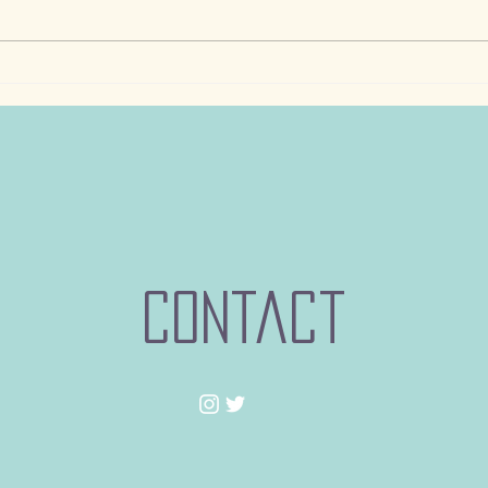
楽天 
NHKポスター全国掲示のお知
らせ
contact