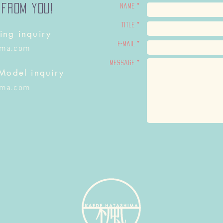
 from you!
Name *
Title *
ing inquiry
E-Mail *
ima.com
Message *
 Model inquiry
ima.com