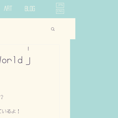
JPN
Art
Blog
ENG
World」
？
ているよ！