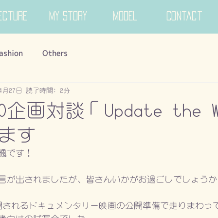
ecture
My Story
MODEL
Contact
ashion
Others
年4月27日
読了時間: 2分
ERO企画対談「Update the 
ます
楓です！
言が出されましたが、皆さんいかがお過ごしでしょうか
開されるドキュメンタリー映画の公開準備で走りまわっ